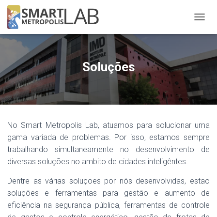
A
L
T
E
R
Soluções
N
A
R
N
A
V
No Smart Metropolis Lab, atuamos para solucionar uma
E
G
gama variada de problemas. Por isso, estamos sempre
A
trabalhando simultaneamente no desenvolvimento de
Ç
diversas soluções no ambito de cidades inteligêntes.
Ã
O
Dentre as várias soluções por nós desenvolvidas, estão
soluções e ferramentas para gestão e aumento de
eficiência na segurança pública, ferramentas de controle