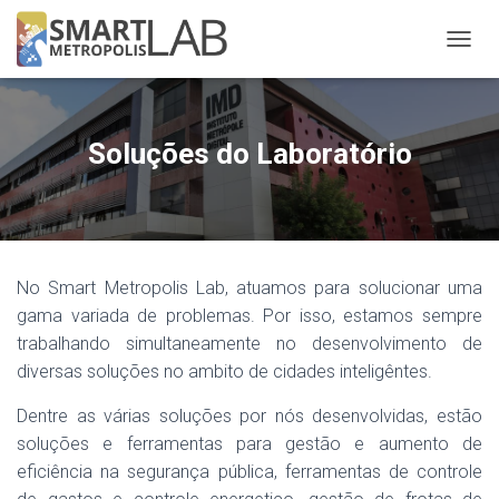
A
L
T
E
R
Soluções do Laboratório
N
A
R
N
A
V
No Smart Metropolis Lab, atuamos para solucionar uma
E
G
gama variada de problemas. Por isso, estamos sempre
A
trabalhando simultaneamente no desenvolvimento de
Ç
diversas soluções no ambito de cidades inteligêntes.
Ã
O
Dentre as várias soluções por nós desenvolvidas, estão
soluções e ferramentas para gestão e aumento de
eficiência na segurança pública, ferramentas de controle