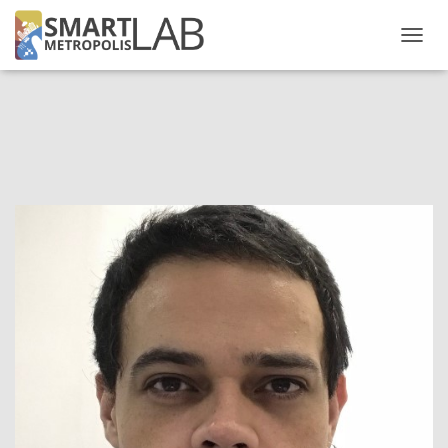
A
L
T
E
R
N
A
R
N
A
V
E
G
A
Ç
Ã
O