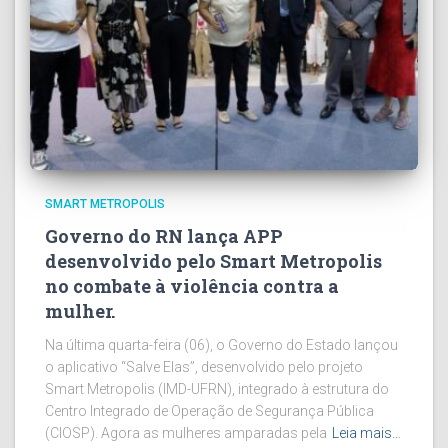
SMART METROPOLIS
Governo do RN lança APP
desenvolvido pelo Smart Metropolis
no combate à violência contra a
mulher.
Na última quarta-feira (06), o Governo do Estado lançou
o aplicativo “Salve Elas”, desenvolvido pelo projeto
Smart Metropolis (IMD-UFRN), integrado à estrutura do
Centro Integrado de Operação de Segurança Pública
(CIOSP). Agora as mulheres amparadas pela
Leia mais…