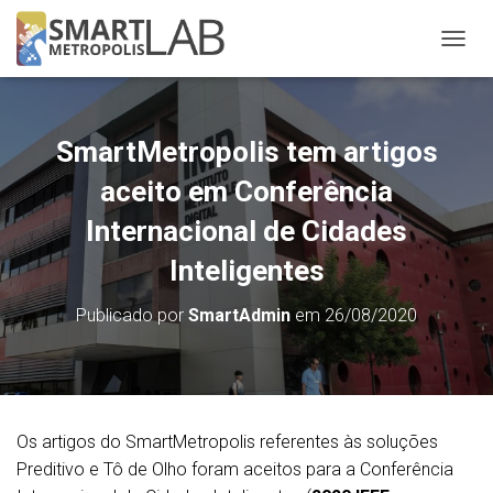
A
L
T
E
R
SmartMetropolis tem artigos
N
A
aceito em Conferência
R
N
Internacional de Cidades
A
Inteligentes
V
E
G
Publicado por
SmartAdmin
em
26/08/2020
A
Ç
Ã
O
Os artigos do SmartMetropolis referentes às soluções
Preditivo e Tô de Olho foram aceitos para a Conferência