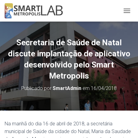
A
L
T
E
R
Secretaria de Saúde de Natal
N
A
discute implantação de aplicativo
R
N
desenvolvido pelo Smart
A
Metropolis
V
E
G
Publicado por
SmartAdmin
em
16/04/2018
A
Ç
Ã
O
Na manhã do dia 16 de abril de 2018, a secretária
municipal de Saúde da cidade do Natal, Maria da Saudade