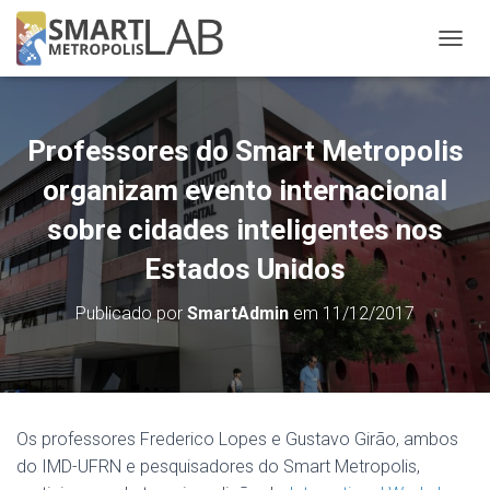
A
L
T
E
R
Professores do Smart Metropolis
N
A
organizam evento internacional
R
N
sobre cidades inteligentes nos
A
Estados Unidos
V
E
G
Publicado por
SmartAdmin
em
11/12/2017
A
Ç
Ã
O
Os professores Frederico Lopes e Gustavo Girão, ambos
do IMD-UFRN e pesquisadores do Smart Metropolis,