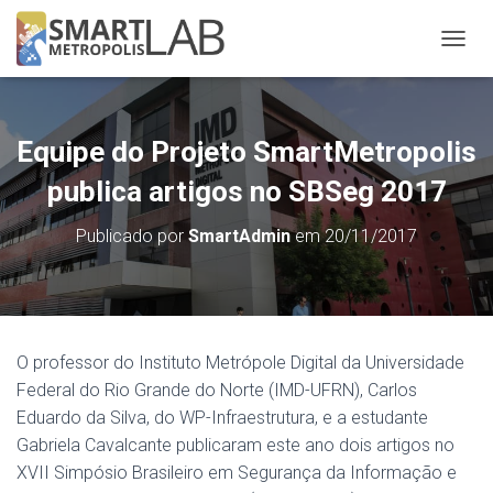
A
L
T
E
R
Equipe do Projeto SmartMetropolis
N
A
publica artigos no SBSeg 2017
R
N
Publicado por
SmartAdmin
em
20/11/2017
A
V
E
G
A
Ç
O professor do Instituto Metrópole Digital da Universidade
Ã
Federal do Rio Grande do Norte (IMD-UFRN), Carlos
O
Eduardo da Silva, do WP-Infraestrutura, e a estudante
Gabriela Cavalcante publicaram este ano dois artigos no
XVII Simpósio Brasileiro em Segurança da Informação e