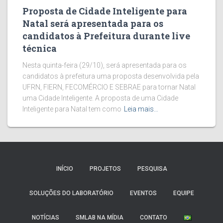
Proposta de Cidade Inteligente para
Natal será apresentada para os
candidatos à Prefeitura durante live
técnica
Nesta quinta-feira (29/10), será apresentada para os
candidatos à prefeitura uma proposta desenvolvida pela
UFRN, FIERN, FECOMÉRCIO E SEBRAE para tornar Natal
uma Cidade Inteligente. A proposta de uma Cidade
Inteligente para Natal tem como
Leia mais…
INÍCIO
PROJETOS
PESQUISA
SOLUÇÕES DO LABORATÓRIO
EVENTOS
EQUIPE
NOTÍCIAS
SMLAB NA MÍDIA
CONTATO