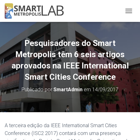
A
L
T
E
R
Pesquisadores do Smart
N
A
Metropolis têm 6 seis artigos
R
N
aprovados na IEEE International
A
Smart Cities Conference
V
E
G
Publicado por
SmartAdmin
em
14/09/2017
A
Ç
Ã
O
A terceira edição da IEEE International Smart Cities
Conference (ISC2 2017) contará com uma presença