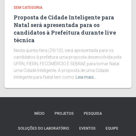
SEM CATEGORIA
Proposta de Cidade Inteligente para
Natal será apresentada para os
candidatos à Prefeitura durante live
técnica
Nesta quinta-feira (29/10), será apresentada para os
candidatos à prefeitura uma proposta desenvolvida pela
UFRN, FIERN, FECOMÉRCIO E SEBRAE para tornar Natal
uma Cidade Inteligente. A proposta de uma Cidade
Inteligente para Natal tem como
Leia mais…
INÍCIO
PROJETOS
PESQUISA
SOLUÇÕES DO LABORATÓRIO
EVENTOS
EQUIPE