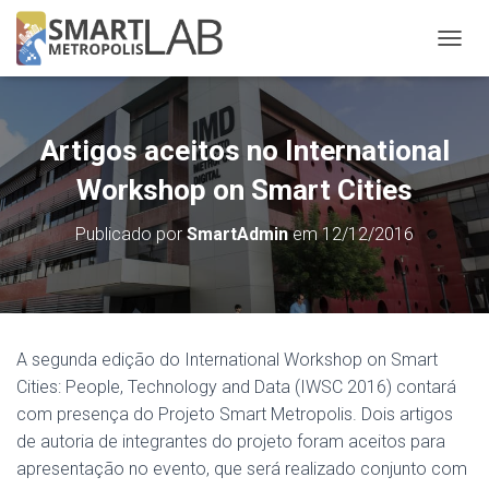
A
L
T
E
R
Artigos aceitos no International
N
A
Workshop on Smart Cities
R
N
Publicado por
SmartAdmin
em
12/12/2016
A
V
E
G
A
Ç
A segunda edição do International Workshop on Smart
Ã
Cities: People, Technology and Data (IWSC 2016) contará
O
com presença do Projeto Smart Metropolis. Dois artigos
de autoria de integrantes do projeto foram aceitos para
apresentação no evento, que será realizado conjunto com